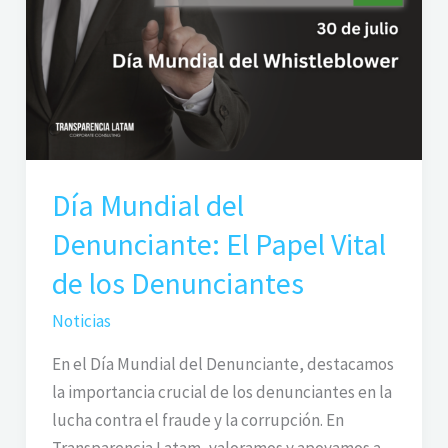
del
Denunciante:
El
Papel
Vital
de
los
Día Mundial del
Denunciantes
Denunciante: El Papel Vital
de los Denunciantes
Noticias
En el Día Mundial del Denunciante, destacamos
la importancia crucial de los denunciantes en la
lucha contra el fraude y la corrupción. En
Transparencia Latam, valoramos y apoyamos a