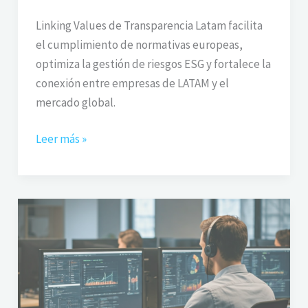
Linking Values de Transparencia Latam facilita
el cumplimiento de normativas europeas,
optimiza la gestión de riesgos ESG y fortalece la
conexión entre empresas de LATAM y el
mercado global.
Leer más »
Privacidad
de
Datos
2025
:
cómo