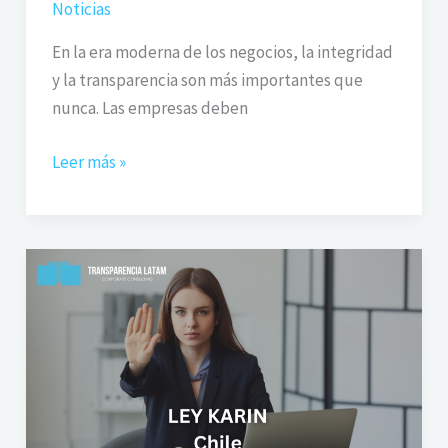
Noticias
En la era moderna de los negocios, la integridad
y la transparencia son más importantes que
nunca. Las empresas deben
Leer más »
Ley
Karin
y
su
efecto
en
la